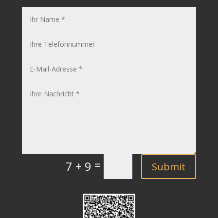
=
7 + 9
Submit